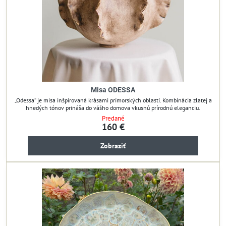
Misa ODESSA
„Odessa“ je misa inšpirovaná krásami prímorských oblastí. Kombinácia zlatej a
hnedých tónov prináša do vášho domova vkusnú prírodnú eleganciu.
Predané
160 €
Zobraziť