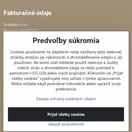
Fakturačné údaje
Svadeko s.r.o.
Parcelná 10702/12
82106 Bratislava - Podunajské Biskupice
Predvoľby súkromia
IČO: 53 610 202
Obchodný register Okresného súdu Bratislava I,
Cookies používame na zlepšenie vašej návštevy tejto webovej
stránky, analýzu jej výkonnosti a zhromažďovanie údajov o jej
odd. Sro, vl. č.: 150982/B
používaní. Na tento účel môžeme použiť nástroje a služby
tretích strán a zhromaždené údaje sa môžu preniesť k
Sledujte nás
partnerom v EÚ, USA alebo iných krajinách. Kliknutím na „Prijať
všetky cookies“ vyjadrujete svoj súhlas s týmto spracovaním.
Nižšie môžete nájsť podrobné informácie alebo upraviť svoje
Facebook
preferencie.
Instagram
Youtube
Zásady ochrany osobných údajov
Prijať všetky cookies
©
2026
Copyright
Predvoľby súkromia
Zásady ochrany osobných údajov
Ukázať podrobnosti
Vytvorené pomocou:
BiznisWeb.sk