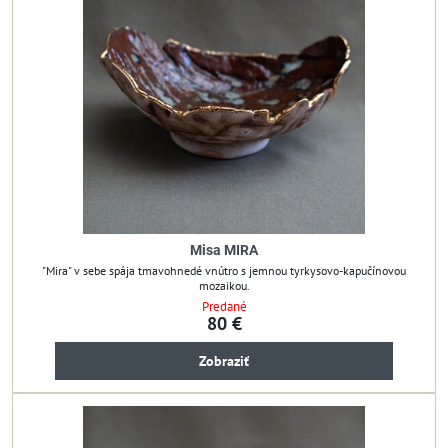
Misa MIRA
"Mira" v sebe spája tmavohnedé vnútro s jemnou tyrkysovo-kapučínovou
mozaikou.
Predané
80 €
Zobraziť