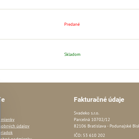
Predané
Skladom
ie
Fakturačné údaje
Svadeko s.r.o.
dmienky
Parcelná 10702/12
sobných údajov
82106 Bratislava - Podunajské Bis
oriadok
IČO: 53 610 202