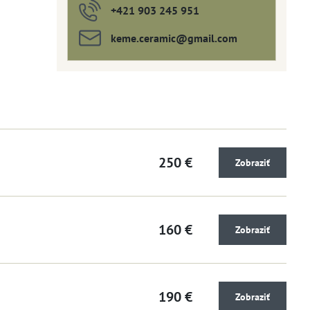
+421 903 245 951
keme​.ceramic​@gmail​.com
250 €
Zobraziť
160 €
Zobraziť
190 €
Zobraziť