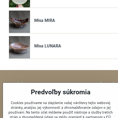
Misa MIRA
Misa LUNARA
Ateliér KEME Ceramic
Informác
Predvoľby súkromia
Otváracie hodiny:
O mne
Pondelok 16:00 - 20:00
Obchodné po
Cookies používame na zlepšenie vašej návštevy tejto webovej
Utorok 16:50 - 20:00
Spracúvanie o
stránky, analýzu jej výkonnosti a zhromažďovanie údajov o jej
používaní. Na tento účel môžeme použiť nástroje a služby tretích
Štvrtok 17:00 - 19:00
Reklamačný p
strán a zhromaždené údaje sa môžu preniesť k partnerom v EÚ,