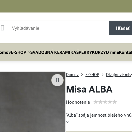
Hľadať
omov
E-SHOP
SVADOBNÁ KERAMIKA
ŠPERKY
KURZY
O mne
Konta
Domov
E-SHOP
Dizajnové mis
Misa ALBA
Hodnotenie
"Alba" spája jemnosť bieleho vnú