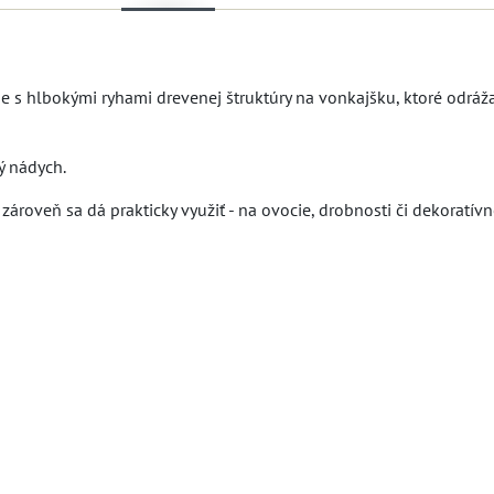
uje s hlbokými ryhami drevenej štruktúry na vonkajšku, ktoré odráž
ý nádych.
 zároveň sa dá prakticky využiť - na ovocie, drobnosti či dekoratívn