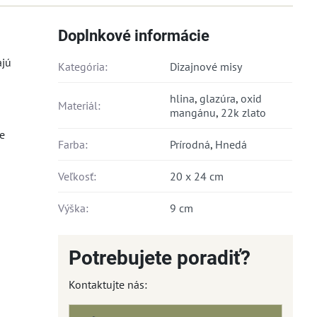
Doplnkové informácie
ajú
Kategória:
Dizajnové misy
hlina
,
glazúra
,
oxid
Materiál:
mangánu
,
22k zlato
e
Farba:
Prírodná
,
Hnedá
Veľkosť:
20 x 24 cm
Výška:
9 cm
Potrebujete poradiť?
Kontaktujte nás: