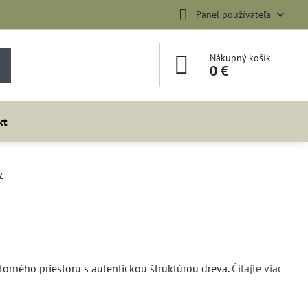
Panel používateľa
Nákupný košík
0 €
kt
y
torného priestoru s autentickou štruktúrou dreva.
Čítajte viac