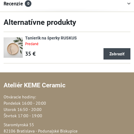
Recenzie
0
Alternatívne produkty
Tanierik na šperky RUSKUS
Predané
35 €
Zobraziť
Ateliér KEME Ceramic
Otváracie hodiny:
Pondelok 16:00 - 20:00
Utorok 16:50 - 20:00
Štvrtok 17:00 - 19:00
Staromlynská 55
82106 Bratislava - Podunajské Biskupice