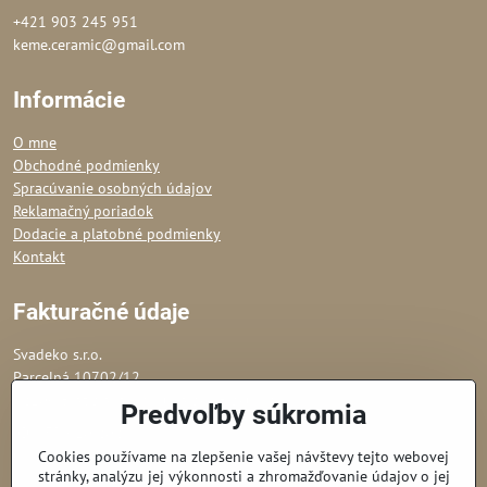
+421 903 245 951
keme.ceramic@gmail.com
Informácie
O mne
Obchodné podmienky
Spracúvanie osobných údajov
Reklamačný poriadok
Dodacie a platobné podmienky
Kontakt
Fakturačné údaje
Svadeko s.r.o.
Parcelná 10702/12
82106 Bratislava - Podunajské Biskupice
Predvoľby súkromia
IČO: 53 610 202
Obchodný register Okresného súdu Bratislava I,
Cookies používame na zlepšenie vašej návštevy tejto webovej
stránky, analýzu jej výkonnosti a zhromažďovanie údajov o jej
odd. Sro, vl. č.: 150982/B