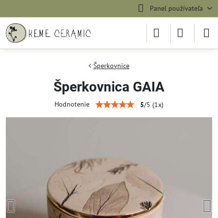
Panel používateľa
Šperkovnice
Šperkovnica GAIA
Hodnotenie
5
/
5
(
1
x)