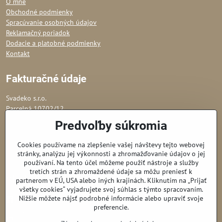
O mne
Obchodné podmienky
Spracúvanie osobných údajov
Reklamačný poriadok
Dodacie a platobné podmienky
Kontakt
Fakturačné údaje
Svadeko s.r.o.
Parcelná 10702/12
82106 Bratislava - Podunajské Biskupice
Predvoľby súkromia
IČO: 53 610 202
Obchodný register Okresného súdu Bratislava I,
Cookies používame na zlepšenie vašej návštevy tejto webovej
stránky, analýzu jej výkonnosti a zhromažďovanie údajov o jej
odd. Sro, vl. č.: 150982/B
používaní. Na tento účel môžeme použiť nástroje a služby
tretích strán a zhromaždené údaje sa môžu preniesť k
Sledujte nás
partnerom v EÚ, USA alebo iných krajinách. Kliknutím na „Prijať
všetky cookies“ vyjadrujete svoj súhlas s týmto spracovaním.
Nižšie môžete nájsť podrobné informácie alebo upraviť svoje
Facebook
preferencie.
Instagram
Youtube